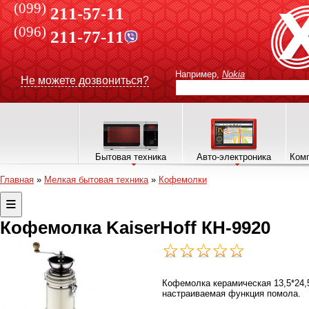
(099)
211-57-11
(096)
211-77-11
Например,
Nokia
Не можете дозвониться?
Бытовая техника
Авто-электроника
Комп
Главная
»
Мелкая бытовая техника
»
Кофемолки
Кофемолка KaiserHoff КН-9920
Кофемолка керамическая 13,5*24,
настраиваемая функция помола.