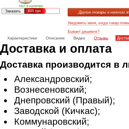
Нет в наличии
605
грн
Другие товары в наличии э
Уведомить меня, когда товар появ
Бывает дешевле?
Характеристики
Описание
Видео
Отзывы
Доста
Доставка и оплата
Доставка производится в 
Александровский;
Вознесеновский;
Днепровский (Правый);
Заводской (Кичкас);
Коммунаровский;