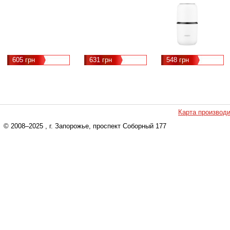
(роторные),
вместимость - 60 г,
мощность - 150 Вт,
материал корпуса -
металл, Цвет -
нержавеющая
сталь
605 грн
631 грн
548 грн
Карта производ
© 2008–2025
, г. Запорожье, проспект Соборный 177