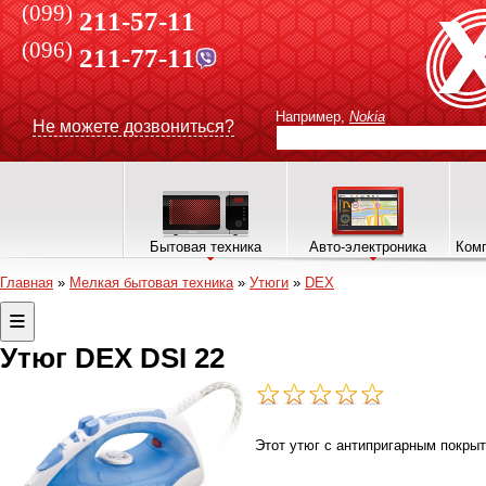
(099)
211-57-11
(096)
211-77-11
Например,
Nokia
Не можете дозвониться?
Бытовая техника
Авто-электроника
Комп
Главная
»
Мелкая бытовая техника
»
Утюги
»
DEX
Утюг DEX DSI 22
Этот утюг с антипригарным покры