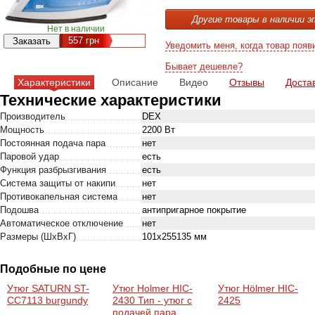
Другие товары в наличии э
Нет в наличии
557
грн
Уведомить меня, когда товар появ
Бывает дешевле?
Характеристики
Описание
Видео
Отзывы
Доста
Технические характеристики
Производитель
DEX
Мощность
2200 Вт
Постоянная подача пара
нет
Паровой удар
есть
Функция разбрызгивания
есть
Система защиты от накипи
нет
Противокапельная система
нет
Подошва
антипригарное покрытие
Автоматическое отключение
нет
Размеры (ШхВхГ)
101х255135 мм
Подобные по цене
Утюг SATURN ST-
Утюг Holmer HIC-
Утюг Hölmer HIC-
CC7113 burgundy
2430 Тип - утюг с
2425
подачей пара,