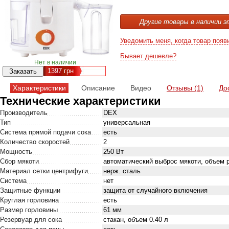
Другие товары в наличии э
Уведомить меня, когда товар появ
Бывает дешевле?
Нет в наличии
1397
грн
Характеристики
Описание
Видео
Отзывы (1)
До
Технические характеристики
Производитель
DEX
Тип
универсальная
Система прямой подачи сока
есть
Количество скоростей
2
Мощность
250 Вт
Сбор мякоти
автоматический выброс мякоти, объем р
Материал сетки центрифуги
нерж. сталь
Система
нет
Защитные функции
защита от случайного включения
Круглая горловина
есть
Размер горловины
61 мм
Резервуар для сока
стакан, объем 0.40 л