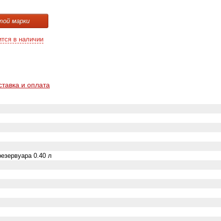
той марки
ится в наличии
ставка и оплата
езервуара 0.40 л