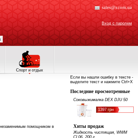
sales@xcom.ua
Вход с паролем
к
Спорт и отдых
Если вы нашли ошибку в тексте -
выделите текст и нажмите Ctrl+X
Последние просмотренные
Соковыжималка DEX DJU 50
1397 грн
Хиты продаж
т незаменимым помощником в
Жидкость чистящая, WWM
CL06, 200 г