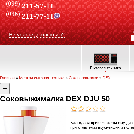
(099)
211-57-11
(096)
211-77-11
Н
Не можете дозвониться?
Бытовая техника
Главная
»
Мелкая бытовая техника
»
Соковыжималки
»
DEX
Соковыжималка DEX DJU 50
Благодаря привлекательному диза
приготовлении вкуснейших и поле