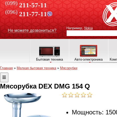
(099)
211-57-11
(096)
211-77-11
Например,
Nokia
Не можете дозвониться?
Бытовая техника
Авто-электроника
Комп
Главная
»
Мелкая бытовая техника
»
Мясорубки
Мясорубка DEX DMG 154 Q
Мощность: 1500