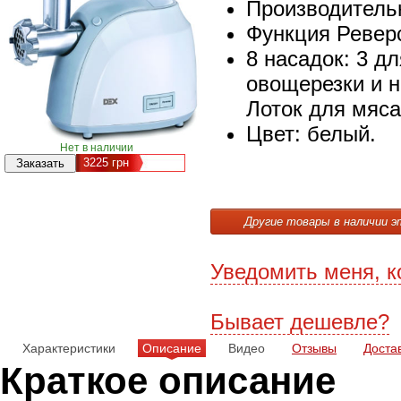
Производительн
Функция Ревер
8 насадок: 3 д
овощерезки и 
Лоток для мяса
Цвет: белый.
Нет в наличии
3225
грн
Другие товары в наличии э
Уведомить меня, к
Бывает дешевле?
Характеристики
Описание
Видео
Отзывы
Доста
Краткое описание