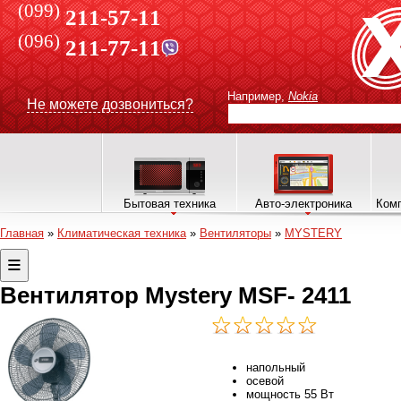
(099)
211-57-11
(096)
211-77-11
Например,
Nokia
Не можете дозвониться?
Бытовая техника
Авто-электроника
Комп
Главная
»
Климатическая техника
»
Вентиляторы
»
MYSTERY
Вентилятор Mystery MSF- 2411
напольный
осевой
мощность 55 Вт