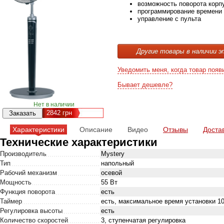
возможность поворота корп
программирование времени
управление с пульта
Другие товары в наличии э
Уведомить меня, когда товар появ
Бывает дешевле?
Нет в наличии
2842
грн
Характеристики
Описание
Видео
Отзывы
Доста
Технические характеристики
Производитель
Mystery
Тип
напольный
Рабочий механизм
осевой
Мощность
55 Вт
Функция поворота
есть
Таймер
есть, максимальное время установки 10
Регулировка высоты
есть
Количество скоростей
3, ступенчатая регулировка