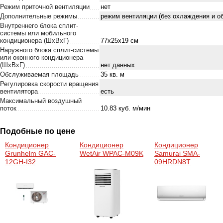
Режим приточной вентиляции
нет
Дополнительные режимы
режим вентиляции (без охлаждения и о
Внутреннего блока сплит-
системы или мобильного
кондиционера (ШxВxГ)
77x25x19 см
Наружного блока сплит-системы
или оконного кондиционера
(ШxВxГ)
нет данных
Обслуживаемая площадь
35 кв. м
Регулировка скорости вращения
вентилятора
есть
Максимальный воздушный
поток
10.83 куб. м/мин
Подобные по цене
Кондиционер
Кондиционер
Кондиционер
Grunhelm GAC-
WetAir WPAC-M09K
Samurai SMA-
12GH-I32
09HRDN8T