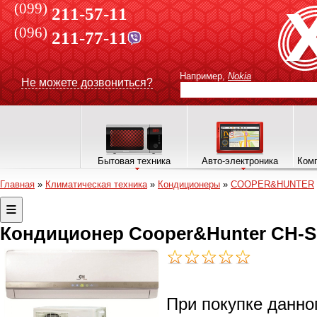
(099)
211-57-11
(096)
211-77-11
Например,
Nokia
Не можете дозвониться?
Бытовая техника
Авто-электроника
Комп
Главная
»
Климатическая техника
»
Кондиционеры
»
COOPER&HUNTER
Кондиционер Cooper&Hunter CH-S
При покупке данно