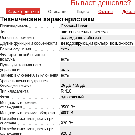
Бывает дешевле?
Характеристики
Описание
Видео
Отзывы
Доста
Технические характеристики
Производитель
Cooper&Hunter
Тип
настенная сплит-система
Основные режимы
охлаждение / обогрев
Другие функции и особенности
дезодорирующий фильтр, возможность р
Режим осушения
есть
Фильтры тонкой очистки
воздуха
есть
Пульт дистанционного
управления
есть
Таймер включения/выключения
есть
Уровень шума внутреннего
блока (мин/макс)
26 дБ / 35 дБ
Тип хладагента
R 410
Фаза
однофазный
Мощность в режиме
охлаждения
3500 Вт
Мощность в режиме обогрева
4000 Вт
Потребляемая мощность при
обогреве
920 Вт
Потребляемая мощность при
охлаждении
920 Вт