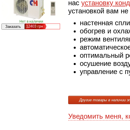
нас
установку кон
установкой вам не
настенная спли
Нет в наличии
12403
грн
обогрев и охла
режим вентиля
автоматическо
оптимальный р
осушение возд
управление с п
Другие товары в наличии э
Уведомить меня, к