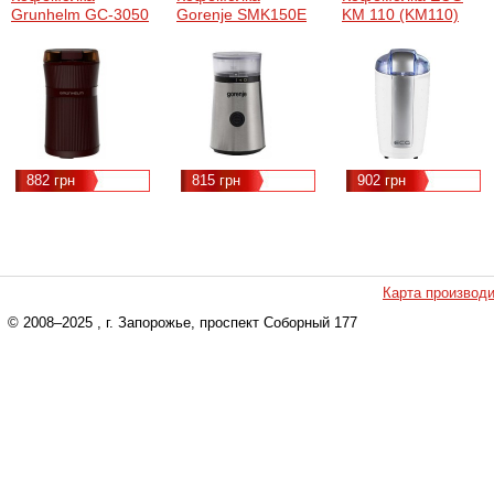
Grunhelm GС-3050
Gorenje SMK150E
KM 110 (KM110)
882 грн
815 грн
902 грн
Карта производ
© 2008–2025
, г. Запорожье, проспект Соборный 177