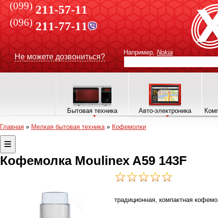
(099)
211-57-11
(096)
211-77-11
Например,
Nokia
Не можете дозвониться?
Бытовая техника
Авто-электроника
Комп
Главная
»
Мелкая бытовая техника
»
Кофемолки
Кофемолка Moulinex A59 143F
традиционная, компактная кофемо