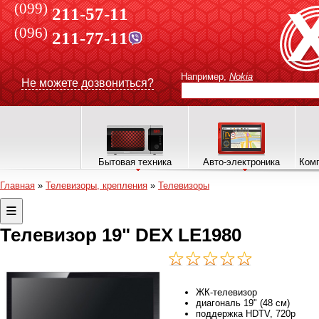
(099)
211-57-11
(096)
211-77-11
Например,
Nokia
Не можете дозвониться?
Бытовая техника
Авто-электроника
Комп
Главная
»
Телевизоры, крепления
»
Телевизоры
Телевизор 19" DEX LE1980
ЖК-телевизор
диагональ 19" (48 см)
поддержка HDTV, 720p