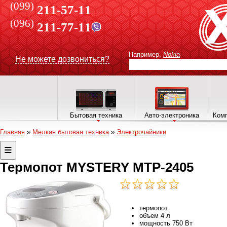
(099)
211-57-11
(096)
211-77-11
Например,
Nokia
Не можете дозвониться?
Бытовая техника
Авто-электроника
Комп
Главная
»
Мелкая бытовая техника
»
Электрочайники
Термопот MYSTERY MTP-2405
термопот
объем 4 л
мощность 750 Вт