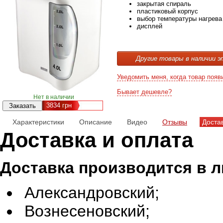
закрытая спираль
пластиковый корпус
выбор температуры нагрева
дисплей
Другие товары в наличии э
Уведомить меня, когда товар появ
Бывает дешевле?
Нет в наличии
3834
грн
Характеристики
Описание
Видео
Отзывы
Доста
Доставка и оплата
Доставка производится в 
Александровский;
Вознесеновский;