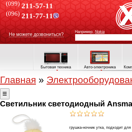
(099)
211-57-11
(096)
211-77-11
Например,
Nokia
Не можете дозвониться?
Бытовая техника
Авто-электроника
Комп
Главная
»
Электрооборудова
Светильник светодиодный Ansma
грушка-ночник утка, подходит для