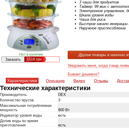
3 чаши для продуктов
Таймер: 99 мин с автоотк
Электронное управление, д
Шкала уровня воды
Чаша для риса
Быстрое начало генерации
Наружное приспособление
Нет в наличии
Другие товары в наличии э
1518
грн
Уведомить меня, когда товар появ
Бывает дешевле?
Характеристики
Описание
Видео
Отзывы
Доста
Технические характеристики
Производитель
DEX
Количество ярусов
3
Максимальная потребляемая
мощность
900 Вт
Индикатор уровня воды
есть
Долив воды во время
приготовления
есть