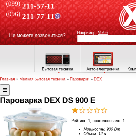
(099)
211-57-11
(096)
211-77-11
Например,
Nokia
Не можете дозвониться?
Бытовая техника
Авто-электроника
Комп
Главная
»
Мелкая бытовая техника
»
Пароварки
»
DEX
Пароварка DEX DS 900 E
Рейтинг:
1
, проголосовало:
1
Мощность: 900 Вт
Объем: 12 л