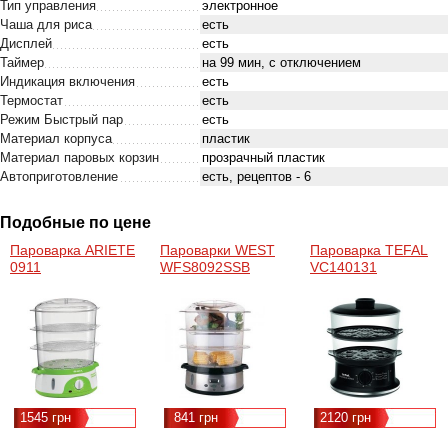
Тип управления
электронное
Чаша для риса
есть
Дисплей
есть
Таймер
на 99 мин, с отключением
Индикация включения
есть
Термостат
есть
Режим Быстрый пар
есть
Материал корпуса
пластик
Материал паровых корзин
прозрачный пластик
Автоприготовление
есть, рецептов - 6
Подобные по цене
Пароварка ARIETE
Пароварки WEST
Пароварка TEFAL
0911
WFS8092SSB
VC140131
1545 грн
841 грн
2120 грн