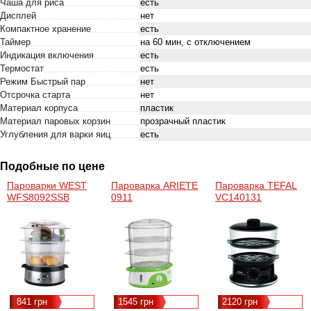
Чаша для риса
есть
Дисплей
нет
Компактное хранение
есть
Таймер
на 60 мин, с отключением
Индикация включения
есть
Термостат
есть
Режим Быстрый пар
нет
Отсрочка старта
нет
Материал корпуса
пластик
Материал паровых корзин
прозрачный пластик
Углубления для варки яиц
есть
Подобные по цене
Пароварки WEST
Пароварка ARIETE
Пароварка TEFAL
WFS8092SSB
0911
VC140131
841 грн
1545 грн
2120 грн