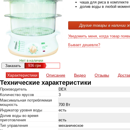
чаша для риса в комплекте
долив воды в любой момен
Другие товары в наличии э
Уведомить меня, когда товар появ
Бывает дешевле?
Нет в наличии
936
грн
Характеристики
Описание
Видео
Отзывы
Доста
Технические характеристики
Производитель
DEX
Количество ярусов
3
Максимальная потребляемая
мощность
700 Вт
Индикатор уровня воды
есть
Долив воды во время
приготовления
есть
Тип управления
механическое