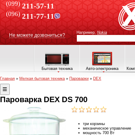
(099)
211-57-11
(096)
211-77-11
Например,
Nokia
Не можете дозвониться?
Бытовая техника
Авто-электроника
Комп
Главная
»
Мелкая бытовая техника
»
Пароварки
»
DEX
Пароварка DEX DS 700
три корзины
механическое управление
мощность 700 Вт