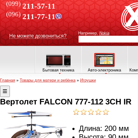
(099)
211-57-11
(096)
211-77-11
Например,
Nokia
Не можете дозвониться?
Бытовая техника
Авто-электроника
Комп
Главная
»
Товары для матери и ребёнка
»
Игрушки
Вертолет FALCON 777-112 3CH IR
Длина: 200 мм
Высота: 90 мм