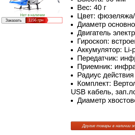
Вес: 40 г
Цвет: фюзеляжа
Нет в наличии
1156
грн
Диаметр основно
Двигатель элект
Гироскоп: встро
Аккумулятор: Li-
Передатчик: инф
Приемник: инфр
Радиус действия
Комплект: Вертол
USB кабель, зап.л
Диаметр хвостов
Другие товары в наличии э