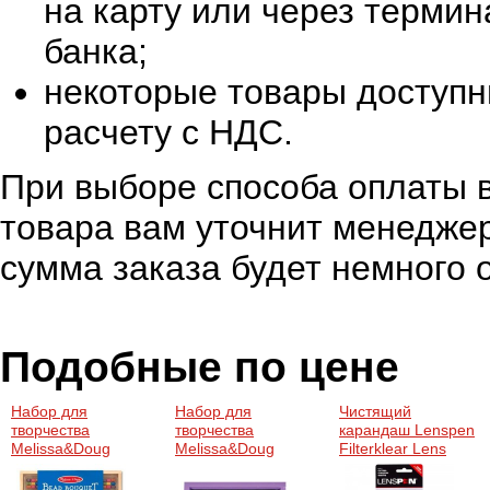
на карту или через терми
банка;
некоторые товары доступн
расчету с НДС.
При выборе способа оплаты в
товара вам уточнит менеджер
сумма заказа будет немного 
Подобные по цене
Набор для
Набор для
Чистящий
творчества
творчества
карандаш Lenspen
Melissa&Doug
Melissa&Doug
Filterklear Lens
бусинки "Летний
штампы
Filter Cleaner
сад" (MD4169)
"Смайлики"
(NLFK-1)