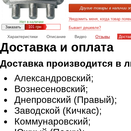
Другие товары в наличии э
Уведомить меня, когда товар появ
Нет в наличии
101
грн
Бывает дешевле?
Характеристики
Описание
Видео
Отзывы
Доста
Доставка и оплата
Доставка производится в 
Александровский;
Вознесеновский;
Днепровский (Правый);
Заводской (Кичкас);
Коммунаровский;