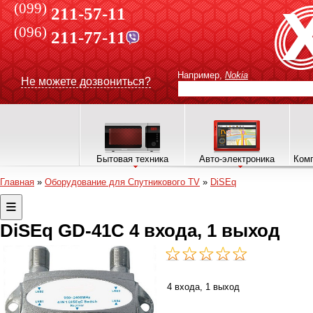
(099)
211-57-11
(096)
211-77-11
Например,
Nokia
Не можете дозвониться?
Бытовая техника
Авто-электроника
Комп
Главная
»
Оборудование для Спутникового TV
»
DiSEq
DiSEq GD-41C 4 входа, 1 выход
4 входа, 1 выход