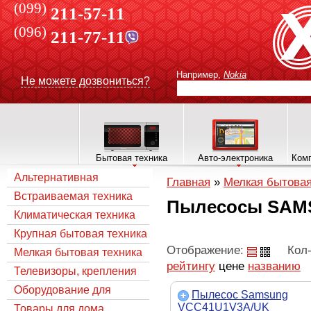
(099)
211-57-11
(096)
211-77-11
Например,
Nokia
Не можете дозвониться?
Бытовая техника
Авто-электроника
Комп
Альтернативная
Главная
»
Мелкая бытовая
энергетика
Встраиваемая техника
Пылесосы SA
Климатическая техника
Крупная бытовая техника
Отображение:
Кол-
Мелкая бытовая техника
рейтингу
цене
названию
Телевизоры, крепления
Оборудование для
Пылесос Samsung
VCC41U1V3A/UK
Спутникового TV
Товары для дома