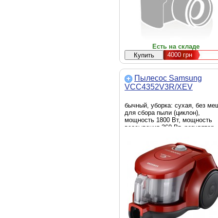
Есть на складе
4000
грн
Пылесос Samsung
VCC4352V3R/XEV
бычный, уборка: сухая, без ме
для сбора пыли (циклон),
мощность 1800 Вт, мощность
всасывания 360 Вт, регулятор
мощности на корпусе, турбоще
в комплекте, вес 4.2 кг