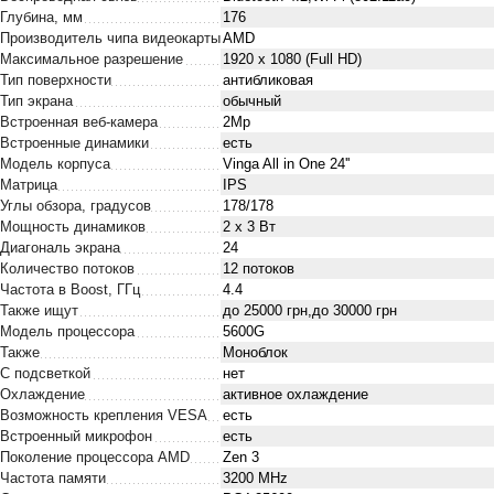
Глубина, мм
176
Производитель чипа видеокарты
AMD
Максимальное разрешение
1920 x 1080 (Full HD)
Тип поверхности
антибликовая
Тип экрана
обычный
Встроенная веб-камера
2Mp
Встроенные динамики
есть
Модель корпуса
Vinga All in One 24''
Матрица
IPS
Углы обзора, градусов
178/178
Мощность динамиков
2 x 3 Вт
Диагональ экрана
24
Количество потоков
12 потоков
Частота в Boost, ГГц
4.4
Также ищут
до 25000 грн,до 30000 грн
Модель процессора
5600G
Также
Моноблок
С подсветкой
нет
Охлаждение
активное охлаждение
Возможность крепления VESA
есть
Встроенный микрофон
есть
Поколение процессора AMD
Zen 3
Частота памяти
3200 MHz