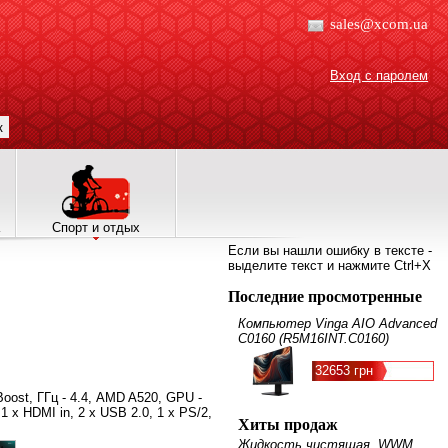
sales@xcom.ua
Вход с паролем
к
Спорт и отдых
Если вы нашли ошибку в тексте -
выделите текст и нажмите Ctrl+X
Последние просмотренные
Компьютер Vinga AIO Advanced
C0160 (R5M16INT.C0160)
32653 грн
 Boost, ГГц - 4.4, AMD A520, GPU -
1 x HDMI in, 2 x USB 2.0, 1 x PS/2,
Хиты продаж
Жидкость чистящая, WWM