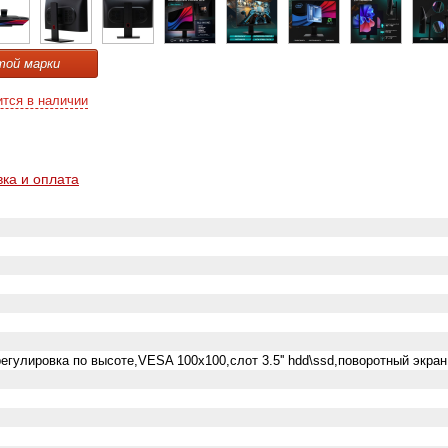
той марки
ится в наличии
вка и оплата
регулировка по высоте,VESA 100x100,слот 3.5'' hdd\ssd,поворотный экран 