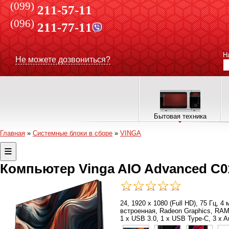
(099)
211-57-11
(096)
211-77-11
Н
Не можете дозвониться?
Бытовая техника
Главная
»
Системные блоки в сборе
»
VINGA
Компьютер Vinga AIO Advanced C0
24, 1920 x 1080 (Full HD), 75 Гц, 
встроенная, Radeon Graphics, RAM - 
1 x USB 3.0, 1 x USB Type-C, 3 x A