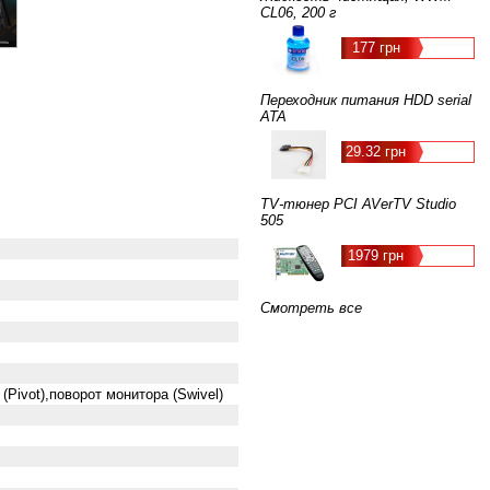
CL06, 200 г
177 грн
Переходник питания HDD serial
ATA
29.32 грн
TV-тюнер PCI AVerTV Studio
505
1979 грн
Смотреть все
(Pivot),поворот монитора (Swivel)