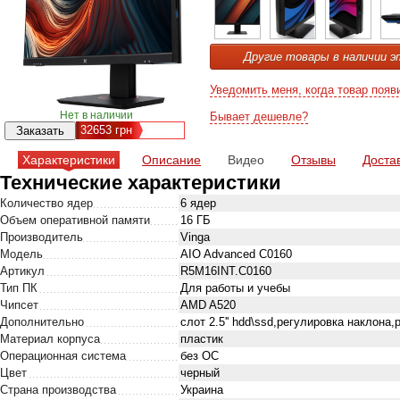
Другие товары в наличии э
Уведомить меня, когда товар появ
Нет в наличии
Бывает дешевле?
32653
грн
Характеристики
Описание
Видео
Отзывы
Доста
Технические характеристики
Количество ядер
6 ядер
Объем оперативной памяти
16 ГБ
Производитель
Vinga
Модель
AIO Advanced C0160
Артикул
R5M16INT.C0160
Тип ПК
Для работы и учебы
Чипсет
AMD A520
Дополнительно
слот 2.5'' hdd\ssd,регулировка наклона,
Материал корпуса
пластик
Операционная система
без ОС
Цвет
черный
Страна производства
Украина