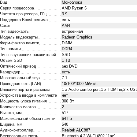
Вид
Моноблоки
Серия процессора
AMD Ryzen 5
Частота процессора, ГГц
3.9
Поддержка Boost режима
есть
Сокет
AM4
Тип видеокарты
встроенная
Модель видеокарты
Radeon Graphics
Форм-фактор памяти
DIMM
Тип памяти
DDR4
Типы внутренних накопителей
SSD
Объем SSD
1 TB
Оптический привод
без DVD
Кардридер
есть
Многоканальный звук
7.1
Проводная сеть (LAN)
10/100/1000 Мбит/с
Внешние порты и разъемы
1 х Audio combo port,1 x HDMI in,2 x US
Устройства ввода в комплекте
нет
Мощность блока питания
300 Вт
Количество слотов
2
Высота, мм
517
Максимальный объем памяти
64 ГБ
Ширина, мм
540
Аудиоконтроллер
Realtek ALC887
Беспроводная связь
Bluetooth 4.2,Wi-Fi (802.11ac)