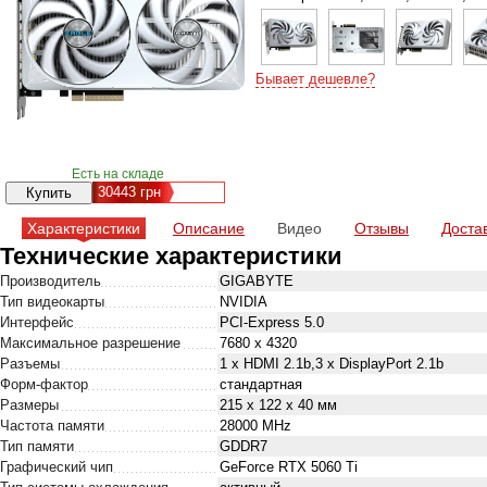
Бывает дешевле?
Есть на складе
30443
грн
Характеристики
Описание
Видео
Отзывы
Доста
Технические характеристики
Производитель
GIGABYTE
Тип видеокарты
NVIDIA
Интерфейс
PCI-Express 5.0
Максимальное разрешение
7680 x 4320
Разъемы
1 x HDMI 2.1b,3 x DisplayPort 2.1b
Форм-фактор
стандартная
Размеры
215 х 122 х 40 мм
Частота памяти
28000 MHz
Тип памяти
GDDR7
Графический чип
GeForce RTX 5060 Ti