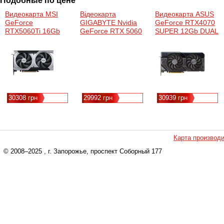
Подобные по цене
Видеокарта MSI
Відеокарта
Видеокарта ASUS
GeForce
GIGABYTE Nvidia
GeForce RTX4070
RTX5060Ti 16Gb
GeForce RTX 5060
SUPER 12Gb DUAL
VENTUS 2X OC
Ti EAGLE OC 16G
(DUAL-RTX4070S-
PLUS (RTX 5060 Ti
(GV-N506TEAGLE
12G)
16G VENTUS 2X
OC-16GD)
OC PLUS)
30308 грн
29992 грн
30939 грн
Карта производ
© 2008–2025
, г. Запорожье, проспект Соборный 177