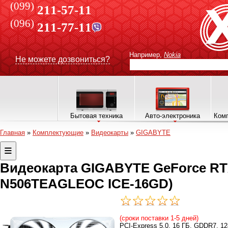
(099)
211-57-11
(096)
211-77-11
Например,
Nokia
Не можете дозвониться?
Бытовая техника
Авто-электроника
Комп
Главная
»
Комплектующие
»
Видеокарты
»
GIGABYTE
Видеокарта GIGABYTE GeForce RTX
N506TEAGLEOC ICE-16GD)
(сроки поставки 1-5 дней)
PCI-Express 5.0, 16 ГБ, GDDR7, 128 