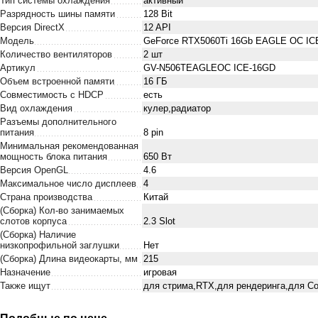
Тип системы охлаждения
активный
Разрядность шины памяти
128 Bit
Версия DirectX
12 API
Модель
GeForce RTX5060Ti 16Gb EAGLE OC IC
Количество вентиляторов
2 шт
Артикул
GV-N506TEAGLEOC ICE-16GD
Объем встроенной памяти
16 ГБ
Совместимость с HDCP
есть
Вид охлаждения
кулер,радиатор
Разъемы дополнительного
питания
8 pin
Минимальная рекомендованная
мощность блока питания
650 Вт
Версия OpenGL
4.6
Максимальное число дисплеев
4
Страна производства
Китай
(Сборка) Кол-во занимаемых
слотов корпуса
2.3 Slot
(Сборка) Наличие
низкопрофильной заглушки
Нет
(Сборка) Длина видеокарты, мм
215
Назначение
игровая
Также ищут
для стрима,RTX,для рендеринга,для Cou