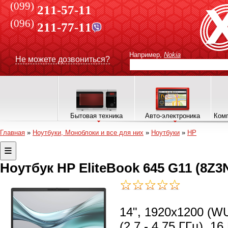
(099)
211-57-11
(096)
211-77-11
Например,
Nokia
Не можете дозвониться?
Бытовая техника
Авто-электроника
Комп
Главная
»
Ноутбуки, Моноблоки и все для них
»
Ноутбуки
»
HP
Ноутбук HP EliteBook 645 G11 (8Z
14", 1920x1200 (W
(2.7 - 4.75 ГГц), 