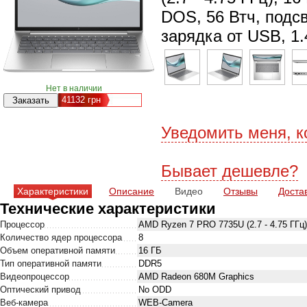
DOS, 56 Втч, подс
зарядка от USB, 1.
Нет в наличии
41132
грн
Уведомить меня, к
Бывает дешевле?
Характеристики
Описание
Видео
Отзывы
Доста
Технические характеристики
Процессор
AMD Ryzen 7 PRO 7735U (2.7 - 4.75 ГГц)
Количество ядер процессора
8
Объем оперативной памяти
16 ГБ
Тип оперативной памяти
DDR5
Видеопроцессор
AMD Radeon 680M Graphics
Оптический привод
No ODD
Веб-камера
WEB-Camera