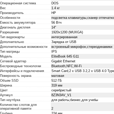
Операционная система
DOS
Вес
1.4 кг
Производитель
HP
Особенности
подсветка клавиатуры,сканер отпечатк
Емкость аккумулятора
56 Втч
Диагональ дисплея
14''
Разрешение
1920x1200 (WUXGA)
Тип видеокарты
интегрированная
Дополнительно
Зарядка от USB
Дополнительные возможности
встроенный микрофон,стереодинамики
Тип матрицы
IPS
Модель
EliteBook 645 G11
Сетевой адаптер
Gigabit Ethernet
Беспроводные технологии
Bluetooth,NFC,Wi-Fi
Интерфейсы и подключения
Smart Card,2 х USB 3.2,2 x USB 4.0 Ty
Поверхность экрана
матовая
Объем SSD
512 ГБ
Ширина
319 мм
Цвет
серебристый
Артикул
8Z3N3AV_V1
Тип ноутбука
для работы,бизнес,для учебы
Количество слотов для
оперативной памяти
2
Глубина
224 мм