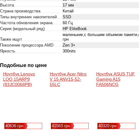
Высота
17 мм
Страна производства
Китай
Типы внутренних накопителей
SSD
Частота обновления экрана
60 Гц
Серия (модельный ряд)
HP EliteBook
маленькие,с большим объемом памяти,с
Также ищут
грн
Поколение процессора AMD
Zen 3+
Яркость
300nits
Подобные по цене
Ноутбук Lenovo
Ноутбук Acer Nitro
Ноутбук ASUS TUF
LOQ 15ARP9
V 15 ANV15-52-
Gaming A15
(83JC0068PB)
55LC
FA506NCG
(15.6"/Ryzen 5
(NH.QV2EX.00J)
(FA506NCG-
7235HS/16/RTX3050/SSD512/DOS)
(15.6"/i5-
HN272)
13420H/16/RTX4050/SSD512/DOS)
(15.6"/Ryzen 7
7445HS/16/RTX3050
40636 грн
41583 грн
40320 грн