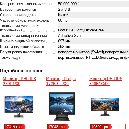
Контрастность динамическая
50 000 000:1
Встроенные колонки
2 х 3 Вт
Страна производства
Китай
Частота обновления экрана
60 Гц
Технологии улучшения
изображения
Low Blue Light,Flicker-Free
Технологии синхронизации
Adaptive-Sync
Ширина видимой области
697 мм
Высота видимой области
392 мм
Регулировка положения
поворот монитора (Swivel),поворотный э
Также ищут
вертикальные,TFT,LCD,большие,для ф
Подобные по цене
Монитор PHILIPS
Монитор Philips
Монитор PHILIPS
279P1/00
172B9TL/00
346B1C/00
17319 грн
17048 грн
19890 грн