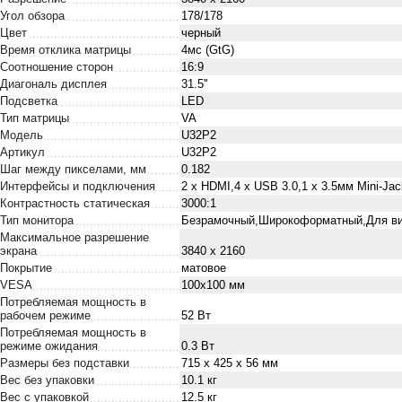
Угол обзора
178/178
Цвет
черный
Время отклика матрицы
4мс (GtG)
Соотношение сторон
16:9
Диагональ дисплея
31.5''
Подсветка
LED
Тип матрицы
VA
Модель
U32P2
Артикул
U32P2
Шаг между пикселами, мм
0.182
Интерфейсы и подключения
2 х HDMI,4 x USB 3.0,1 х 3.5мм Mini-Jac
Контрастность статическая
3000:1
Тип монитора
Безрамочный,Широкоформатный,Для ви
Максимальное разрешение
экрана
3840 x 2160
Покрытие
матовое
VESA
100x100 мм
Потребляемая мощность в
рабочем режиме
52 Вт
Потребляемая мощность в
режиме ожидания
0.3 Вт
Размеры без подставки
715 x 425 x 56 мм
Вес без упаковки
10.1 кг
Вес с упаковкой
12.5 кг