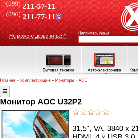
(099)
211-57-11
(096)
211-77-11
Например,
Nokia
Не можете дозвониться?
Бытовая техника
Авто-электроника
Комп
Главная
»
Комплектующие
»
Мониторы
»
AOC
Монитор AOC U32P2
31.5", VA, 3840 x 21
HDMI, 4 x USB 3.0, 