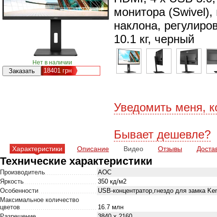
монитора (Swivel),
наклона, регулиров
10.1 кг, черный
Нет в наличии
18401
грн
Уведомить меня, к
Бывает дешевле?
Характеристики
Описание
Видео
Отзывы
Доста
Технические характеристики
Производитель
AOC
Яркость
350 кд/м2
Особенности
USB-концентратор,гнездо для замка Ken
Максимальное количество
цветов
16.7 млн
Разрешение
3840 x 2160