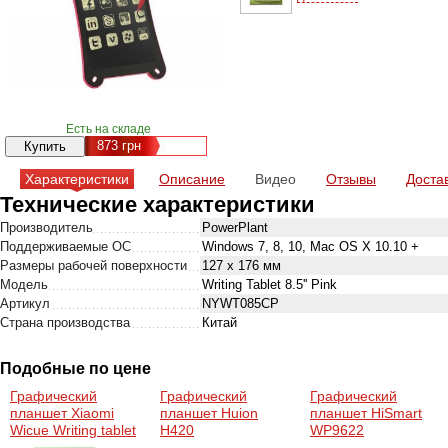
Есть на складе
873
грн
Характеристики
Описание
Видео
Отзывы
Доста
Технические характеристики
Производитель
PowerPlant
Поддерживаемые ОС
Windows 7, 8, 10, Mac OS X 10.10 +
Размеры рабочей поверхности
127 х 176 мм
Модель
Writing Tablet 8.5'' Pink
Артикул
NYWT085CP
Страна производства
Китай
Подобные по цене
Графический
Графический
Графический
планшет Xiaomi
планшет Huion
планшет HiSmart
Wicue Writing tablet
H420
WP9622
10" Green
(HS081317)