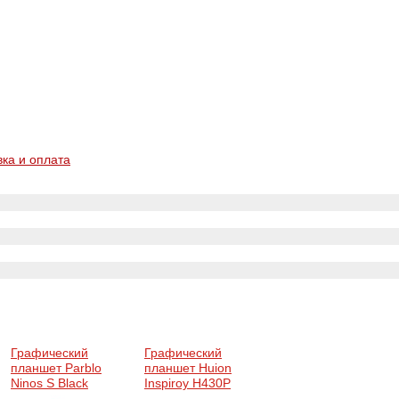
вка и оплата
Графический
Графический
планшет Parblo
планшет Huion
Ninos S Black
Inspiroy H430P
(NINOSS)