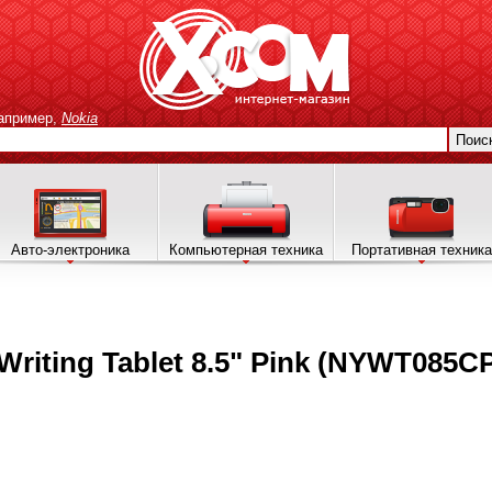
апример,
Nokia
Поис
Авто-электроника
Компьютерная техника
Портативная техника
riting Tablet 8.5" Pink (NYWT085C