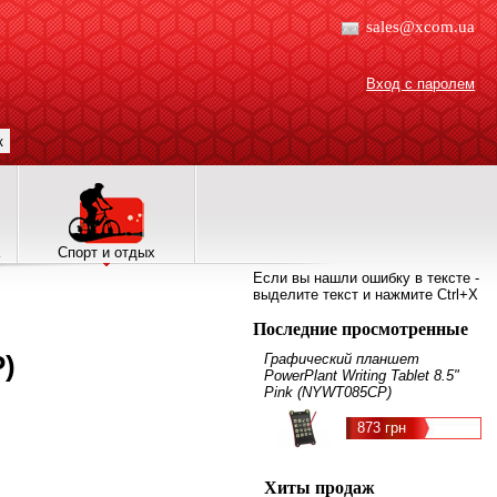
sales@xcom.ua
Вход с паролем
к
Спорт и отдых
Если вы нашли ошибку в тексте -
выделите текст и нажмите Ctrl+X
Последние просмотренные
P)
Графический планшет
PowerPlant Writing Tablet 8.5"
Pink (NYWT085CP)
873 грн
Хиты продаж