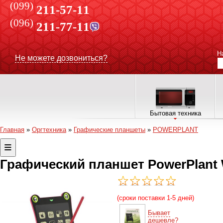
(099)
211-57-11
(096)
211-77-11
Н
Не можете дозвониться?
Бытовая техника
Главная
»
Оргтехника
»
Графические планшеты
»
POWERPLANT
Графический планшет PowerPlant W
(сроки поставки 1-5 дней)
Бывает
дешевле?