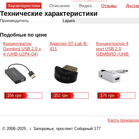
Характеристики
Описание
Видео
Отзывы
Доста
Технические характеристики
Производитель
Lapara
Подобные по цене
Концентратор
Адаптер ST-Lab B-
Концентратор 4
Gembird USB 2.0 х
421
port USB 2.0
4 (UHB-U2P4-04)
GEMBIRD (UHB-
U2P4-21)
156 грн
152 грн
176 грн
Карта производ
© 2008–2025
, г. Запорожье, проспект Соборный 177