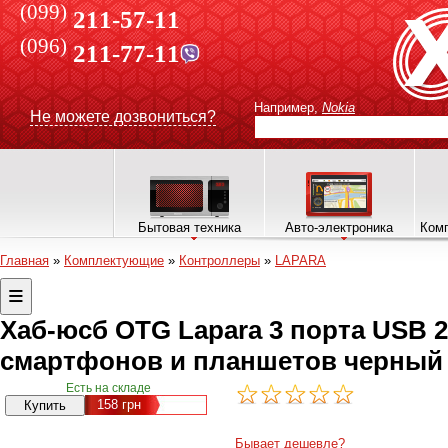
(099)
211-57-11
(096)
211-77-11
Например,
Nokia
Не можете дозвониться?
Бытовая техника
Авто-электроника
Комп
Главная
»
Комплектующие
»
Контроллеры
»
LAPARA
Хаб-юсб OTG Lapara 3 порта USB 2
смартфонов и планшетов черный
Есть на складе
158
грн
Бывает дешевле?