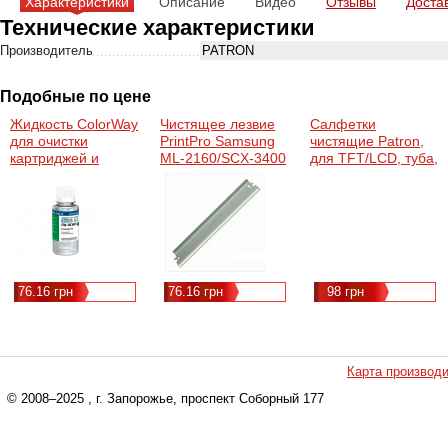
Характеристики
Описание
Видео
Отзывы
Доста
Технические характеристики
Производитель
PATRON
Подобные по цене
Жидкость ColorWay
Чистящее лезвие
Салфетки
для очистки
PrintPro Samsung
чистящие Patron,
картриджей и
ML-2160/SCX-3400
для TFT/LCD, туба,
печатающих
(MLT-D101S)
100 шт (F3-027)
головок,
(WB2160)
универсальная
(CW-UCH01) 100мл
#28100
76.16 грн
76.16 грн
98 грн
Карта производ
© 2008–2025
, г. Запорожье, проспект Соборный 177