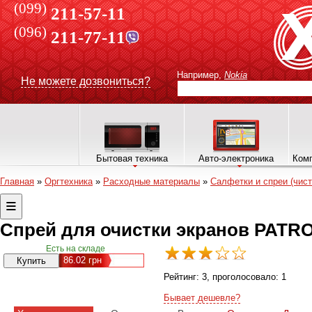
(099)
211-57-11
(096)
211-77-11
Например,
Nokia
Не можете дозвониться?
Бытовая техника
Авто-электроника
Комп
Главная
»
Оргтехника
»
Расходные материалы
»
Салфетки и спреи (чис
Спрей для очистки экранов PATRO
Есть на складе
86.02
грн
Рейтинг:
3
, проголосовало:
1
Бывает дешевле?