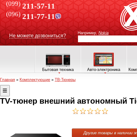
(099)
211-57-11
(096)
211-77-11
Например,
Nokia
Не можете дозвониться?
Бытовая техника
Авто-электроника
Комп
Главная
»
Комплектующие
»
ТВ-Тюнеры
TV-тюнер внешний автономный Tig
Другие товары в наличии э