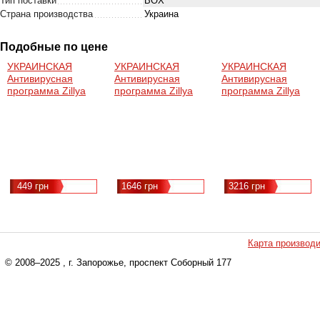
Тип поставки
BOX
Страна производства
Украина
Подобные по цене
УКРАИНСКАЯ
УКРАИНСКАЯ
УКРАИНСКАЯ
Антивирусная
Антивирусная
Антивирусная
программа Zillya
программа Zillya
программа Zillya
Internet Security на
Антивірус для
Антивірус для
1 ПК на 2 года
бізнесу на 10 ПК
бізнесу 17пк 1год
(электронный
1год
ключ)
(Сертифицирована
для
ГОСПРЕДПРИЯТИЙ)
449 грн
1646 грн
3216 грн
Карта производ
© 2008–2025
, г. Запорожье, проспект Соборный 177