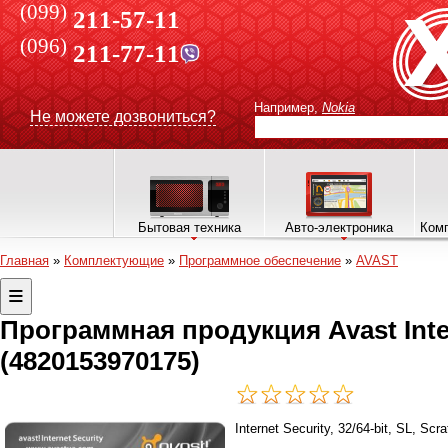
(099)
211-57-11
(096)
211-77-11
Например,
Nokia
Не можете дозвониться?
Бытовая техника
Авто-электроника
Комп
Главная
»
Комплектующие
»
Программное обеспечение
»
AVAST
Программная продукция Avast Inter
(4820153970175)
Internet Security, 32/64-bit, SL, Sc