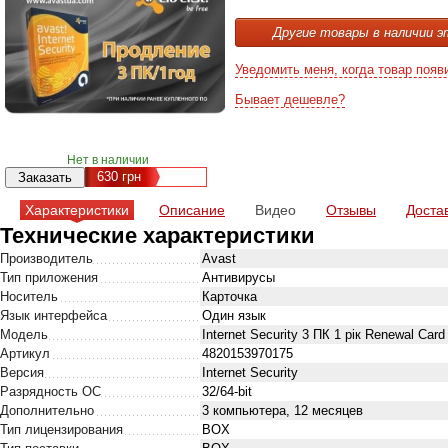
Другие товары в наличии э
Уведомить меня, когда товар появ
Бывает дешевле?
Нет в наличии
630
грн
Характеристики
Описание
Видео
Отзывы
Доста
Технические характеристики
Производитель
Avast
Тип приложения
Антивирусы
Носитель
Карточка
Язык интерфейса
Один язык
Модель
Internet Security 3 ПК 1 рік Renewal Card
Артикул
4820153970175
Версия
Internet Security
Разрядность ОС
32/64-bit
Дополнительно
3 компьютера, 12 месяцев
Тип лицензирования
BOX