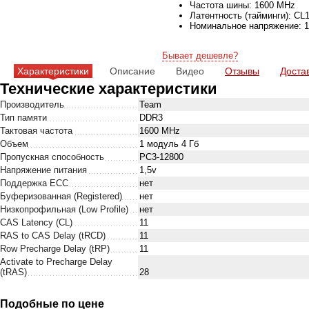
Частота шины: 1600 MHz
Латентность (тайминги): CL
Номинальное напряжение: 1
Бывает дешевле?
Характеристики
Описание
Видео
Отзывы
Доста
Технические характеристики
Производитель
Team
Тип памяти
DDR3
Тактовая частота
1600 MHz
Объем
1 модуль 4 Гб
Пропускная способность
PC3-12800
Напряжение питания
1,5v
Поддержка ECC
нет
Буферизованная (Registered)
нет
Низкопрофильная (Low Profile)
нет
CAS Latency (CL)
11
RAS to CAS Delay (tRCD)
11
Row Precharge Delay (tRP)
11
Activate to Precharge Delay
(tRAS)
28
Подобные по цене