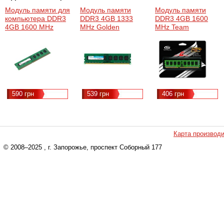
Модуль памяти для
Модуль памяти
Модуль памяти
компьютера DDR3
DDR3 4GB 1333
DDR3 4GB 1600
4GB 1600 MHz
MHz Golden
MHz Team
Hynix
Memory
(TED3L4G1600C1101
(HMT451U6BFR8C-
(GM1333D3N9/4G)
PB)
CL9, 1.5V
590 грн
539 грн
406 грн
Карта производ
© 2008–2025
, г. Запорожье, проспект Соборный 177