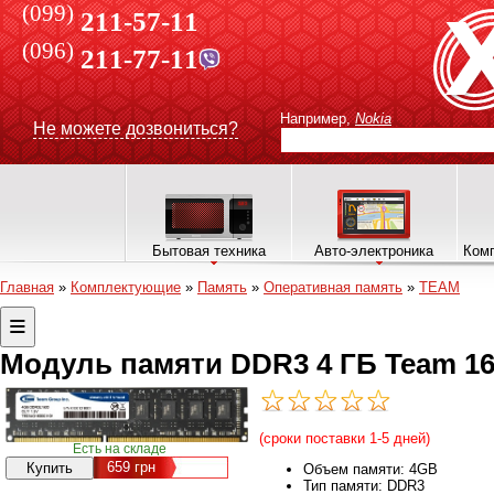
(099)
211-57-11
(096)
211-77-11
Например,
Nokia
Не можете дозвониться?
Бытовая техника
Авто-электроника
Комп
Главная
»
Комплектующие
»
Память
»
Оперативная память
»
TEAM
Модуль памяти DDR3 4 ГБ Team 16
(сроки поставки 1-5 дней)
Есть на складе
659
грн
Объем памяти: 4GB
Тип памяти: DDR3