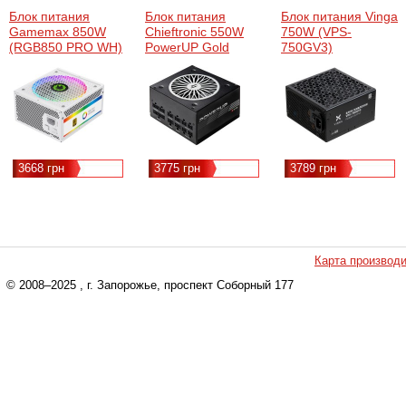
Блок питания
Блок питания
Блок питания Vinga
Gamemax 850W
Chieftronic 550W
750W (VPS-
(RGB850 PRO WH)
PowerUP Gold
750GV3)
(GPX-550FC)
3668 грн
3775 грн
3789 грн
Карта производ
© 2008–2025
, г. Запорожье, проспект Соборный 177