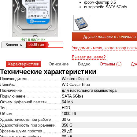
форм-фактор 3.5
интерфейс SATA 6Gb/s
Другие товары в наличии э
Нет в наличии
5638
грн
Уведомить меня, когда товар появ
Бывает дешевле?
Характеристики
Описание
Видео
Отзывы (1)
До
Технические характеристики
Производитель
Western Digital
Линейка
WD Caviar Blue
Назначение
для настольного компьютера
Подключение
SATA 6Gb/s
Объем буферной памяти
64 Мб
Тип
HDD
Объем
1000 Гб
Ударостойкость при работе
30 G
Ударостойкость при хранении
350 G
Уровень шума простоя
29 дБ
Уровень шума работы
30 дБ