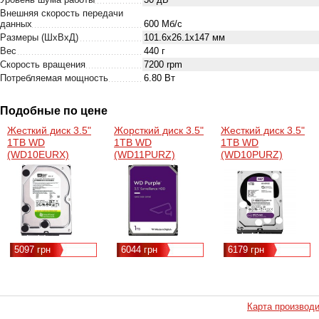
Внешняя скорость передачи
данных
600 Мб/с
Размеры (ШхВхД)
101.6x26.1x147 мм
Вес
440 г
Скорость вращения
7200 rpm
Потребляемая мощность
6.80 Вт
Подобные по цене
Жесткий диск 3.5"
Жорсткий диск 3.5"
Жесткий диск 3.5"
1TB WD
1TB WD
1TB WD
(WD10EURX)
(WD11PURZ)
(WD10PURZ)
5097 грн
6044 грн
6179 грн
Карта производ