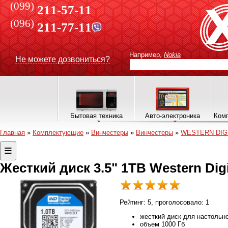
(099)
211-57-11
(096)
211-77-11
Например,
Nokia
Не можете дозвониться?
Бытовая техника
Авто-электроника
Комп
Главная
»
Комплектующие
»
Винчестеры
»
Винчестеры
»
WESTERN DIG
Жесткий диск 3.5" 1TB Western Dig
Рейтинг:
5
, проголосовало:
1
жесткий диск для настольн
объем 1000 Гб