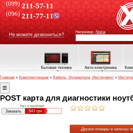
(099)
211-57-11
(096)
211-77-11
Например,
Nokia
Не можете дозвониться?
Бытовая техника
Авто-электроника
Комп
Главная
»
Комплектующие
»
Кабель, Удлинители, Инструмент
»
Инстру
POST карта для диагностики ноут
Нет в наличии
543
грн
Другие товары в наличии э