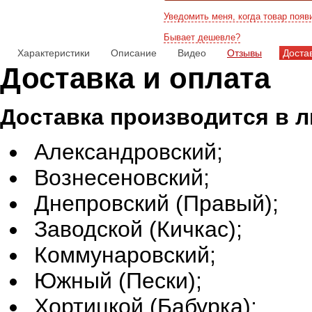
Уведомить меня, когда товар появ
Бывает дешевле?
Характеристики
Описание
Видео
Отзывы
Доста
Доставка и оплата
Доставка производится в 
Александровский;
Вознесеновский;
Днепровский (Правый);
Заводской (Кичкас);
Коммунаровский;
Южный (Пески);
Хортицкой (Бабурка);