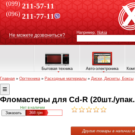
(099)
211-57-11
(096)
211-77-11
Например,
Nokia
Не можете дозвониться?
Бытовая техника
Авто-электроника
Комп
Главная
»
Оргтехника
»
Расходные материалы
»
Диски, Дискеты, Боксы
Фломастеры для Cd-R (20шт./упак. 
Нет в наличии
368
грн
Другие товары в наличии э