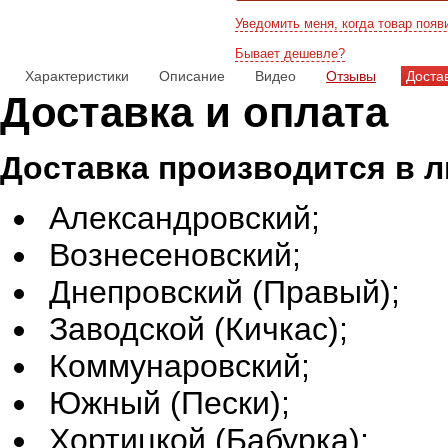
Уведомить меня, когда товар появ
Бывает дешевле?
Характеристики
Описание
Видео
Отзывы
Доста
Доставка и оплата
Доставка производится в 
Александровский;
Вознесеновский;
Днепровский (Правый);
Заводской (Кичкас);
Коммунаровский;
Южный (Пески);
Хортицкой (Бабурка);