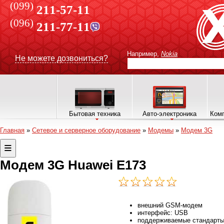
(099)
211-57-11
(096)
211-77-11
Например,
Nokia
Не можете дозвониться?
Бытовая техника
Авто-электроника
Комп
Главная
»
Сетевое и серверное оборудование
»
Модемы
»
Модем 3G
Модем 3G Huawei E173
внешний GSM-модем
интерфейс: USB
поддерживаемые стандарт