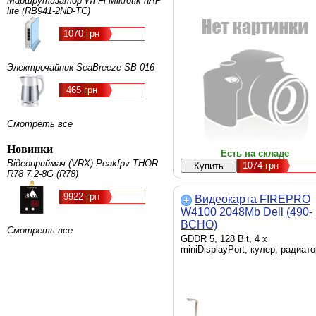
Маршрутизатор Wi-Fi Mikrotik hAP
lite (RB941-2ND-TC)
1070 грн
Электрочайник SeaBreeze SB-016
465 грн
Смотреть все
Новинки
Есть на складе
Відеоприймач (VRX) Peakfpv THOR
1074
грн
R78 7,2-8G (R78)
9922 грн
Видеокарта FIREPRO
W4100 2048Mb Dell (490-
BCHO)
Смотреть все
GDDR 5, 128 Bit, 4 x
miniDisplayPort, кулер, радиато