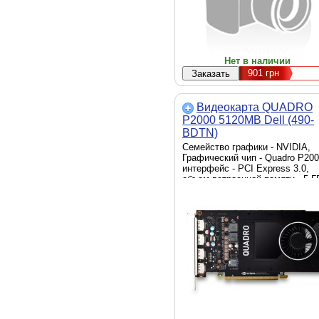
Нет в наличии
901
грн
Видеокарта QUADRO
P2000 5120MB Dell (490-
BDTN)
Семейство графики - NVIDIA,
Графический чип - Quadro P200
интерфейс - PCI Express 3.0,
объем встроенной памяти - 5 Г
тип памяти - GDDR 5,
разрядность шины памяти - 16
Bit, разъемы - 4 x DisplayPort, 
системы охлаждения - активны
вид охлаждения - кулер,
радиатор