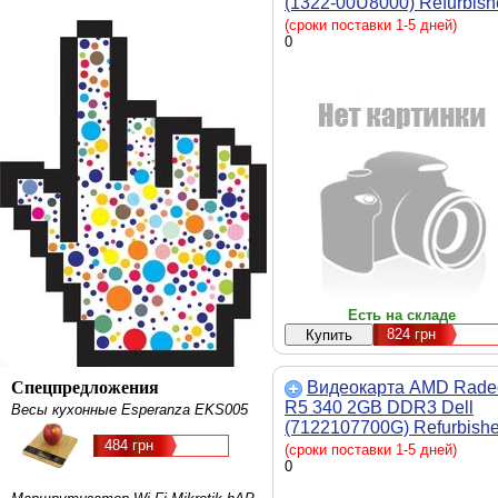
(1322-00U8000) Refurbish
(сроки поставки 1-5 дней)
0
Есть на складе
824
грн
Спецпредложения
Видеокарта AMD Rade
R5 340 2GB DDR3 Dell
Весы кухонные Esperanza EKS005
(7122107700G) Refurbish
484 грн
(сроки поставки 1-5 дней)
0