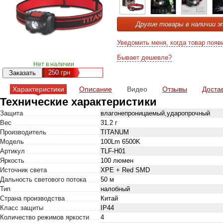
Другие товары в наличии э
Уведомить меня, когда товар появ
Бывает дешевле?
Нет в наличии
250
грн
Характеристики
Описание
Видео
Отзывы
Доста
Технические характеристики
Защита
влагонепроницаемый,ударопрочный
Вес
31.2 г
Производитель
TITANUM
Модель
100Lm 6500K
Артикул
TLF-H01
Яркость
100 люмен
Источник света
XPE + Red SMD
Дальность светового потока
50 м
Тип
налобный
Страна производства
Китай
Класс защиты
IP44
Количество режимов яркости
4