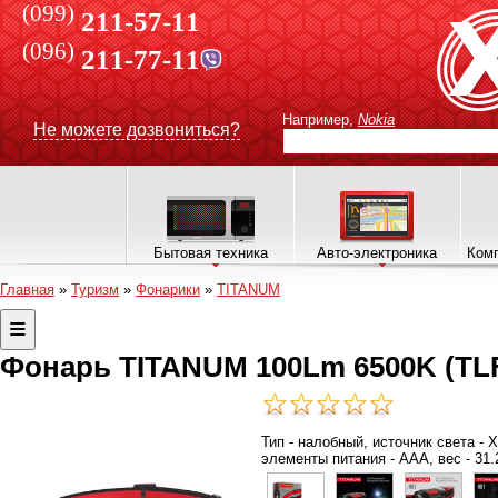
(099)
211-57-11
(096)
211-77-11
Например,
Nokia
Не можете дозвониться?
Бытовая техника
Авто-электроника
Комп
Главная
»
Туризм
»
Фонарики
»
TITANUM
Фонарь TITANUM 100Lm 6500K (TL
Тип - налобный, источник света - 
элементы питания - AAA, вес - 31.