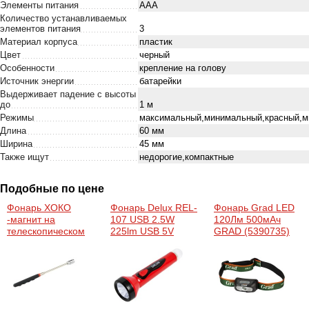
Элементы питания
AAA
Количество устанавливаемых
элементов питания
3
Материал корпуса
пластик
Цвет
черный
Особенности
крепление на голову
Источник энергии
батарейки
Выдерживает падение с высоты
до
1 м
Режимы
максимальный,минимальный,красный,м
Длина
60 мм
Ширина
45 мм
Также ищут
недорогие,компактные
Подобные по цене
Фонарь ХОКО
Фонарь Delux REL-
Фонарь Grad LED
-магнит на
107 USB 2.5W
120Лм 500мАч
телескопическом
225lm USB 5V
GRAD (5390735)
удлинителе (XK-
4LED (90020137)
Magnet pen 8)