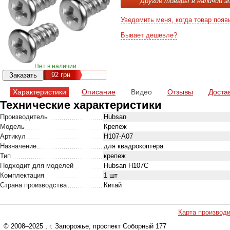
Другие товары в наличии э
Уведомить меня, когда товар появ
Бывает дешевле?
Нет в наличии
92
грн
Характеристики
Описание
Видео
Отзывы
Доста
Технические характеристики
Производитель
Hubsan
Модель
Крепеж
Артикул
H107-A07
Назначение
для квадрокоптера
Тип
крепеж
Подходит для моделей
Hubsan H107C
Комплектация
1 шт
Страна производства
Китай
Карта производ
© 2008–2025
, г. Запорожье, проспект Соборный 177