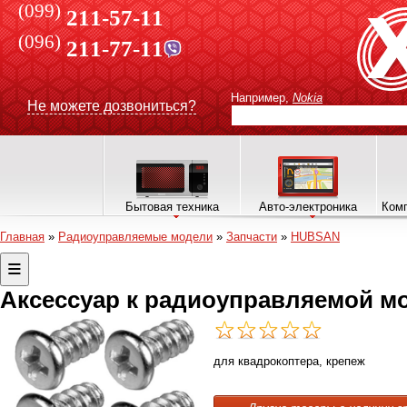
(099)
211-57-11
(096)
211-77-11
Например,
Nokia
Не можете дозвониться?
Бытовая техника
Авто-электроника
Комп
Главная
»
Радиоуправляемые модели
»
Запчасти
»
HUBSAN
Аксессуар к радиоуправляемой мо
для квадрокоптера, крепеж