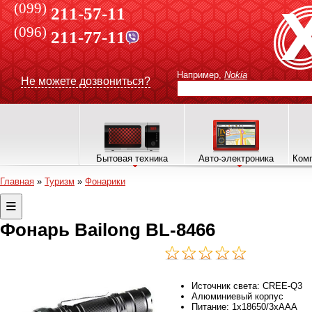
(099)
211-57-11
(096)
211-77-11
Например,
Nokia
Не можете дозвониться?
Бытовая техника
Авто-электроника
Комп
Главная
»
Туризм
»
Фонарики
Фонарь Bailong BL-8466
Источник света: CREE-Q3
Алюминиевый корпус
Питание: 1x18650/3xAAA