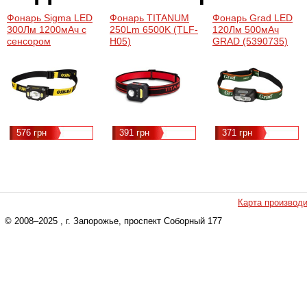
Фонарь Sigma LED
Фонарь TITANUM
Фонарь Grad LED
300Лм 1200мАч с
250Lm 6500K (TLF-
120Лм 500мАч
сенсором
H05)
GRAD (5390735)
(5390231)
576 грн
391 грн
371 грн
Карта производ
© 2008–2025
, г. Запорожье, проспект Соборный 177