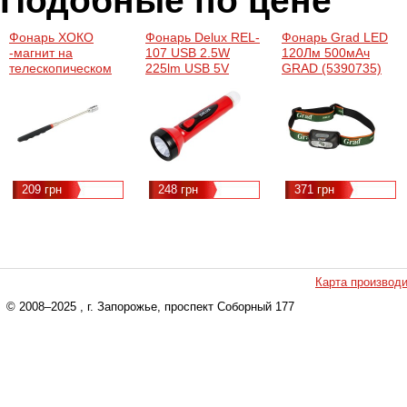
Подобные по цене
Фонарь ХОКО
Фонарь Delux REL-
Фонарь Grad LED
-магнит на
107 USB 2.5W
120Лм 500мАч
телескопическом
225lm USB 5V
GRAD (5390735)
удлинителе (XK-
4LED (90020137)
Magnet pen 8)
209 грн
248 грн
371 грн
Карта производ
© 2008–2025
, г. Запорожье, проспект Соборный 177