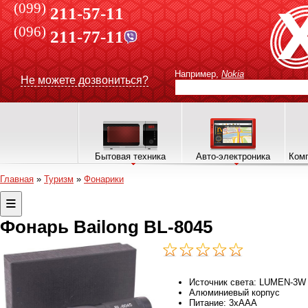
(099)
211-57-11
(096)
211-77-11
Например,
Nokia
Не можете дозвониться?
Бытовая техника
Авто-электроника
Комп
Главная
»
Туризм
»
Фонарики
Фонарь Bailong BL-8045
Источник света: LUMEN-3W
Алюминиевый корпус
Питание: 3xAAA