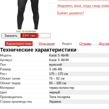
Уведомить меня, когда товар появ
Бывает дешевле?
Нет в наличии
1342
грн
Характеристики
Описание
Видео
Отзывы
Доста
Технические характеристики
Модель
Karat S 46/48
Артикул
Karat S 46/48
Пол
мужской
Размер
S (46-48)
Рост
170 – 175 см
Обхват талии
76 – 82 см
Обхват бедер
65 – 100 см
Материал
термо-полиэстер
Цвет
черный
Производитель
Terra Incognita
Страна производства
Украина