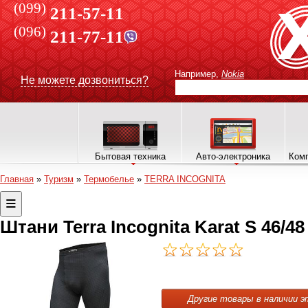
(099)
211-57-11
(096)
211-77-11
Например,
Nokia
Не можете дозвониться?
Бытовая техника
Авто-электроника
Комп
Главная
»
Туризм
»
Термобелье
»
TERRA INCOGNITA
Штани Terra Incognita Karat S 46/48
Другие товары в наличии э