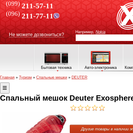
(099)
211-57-11
(096)
211-77-11
Например,
Nokia
Не можете дозвониться?
Бытовая техника
Авто-электроника
Комп
Главная
»
Туризм
»
Спальные мешки
»
DEUTER
Спальный мешок Deuter Exosphere -
Другие товары в наличии э