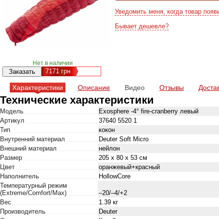
Уведомить меня, когда товар появ
Бывает дешевле?
Нет в наличии
7171
грн
Характеристики
Описание
Видео
Отзывы
Доста
Технические характеристики
Модель
Exosphere -4° fire-cranberry левый
Артикул
37640 5520 1
Тип
кокон
Внутренний материал
Deuter Soft Micro
Внешний материал
нейлон
Размер
205 х 80 х 53 см
Цвет
оранжевый+красный
Наполнитель
HollowCore
Температурный режим
(Extreme/Comfort/Max)
–20/–4/+2
Вес
1.39 кг
Производитель
Deuter