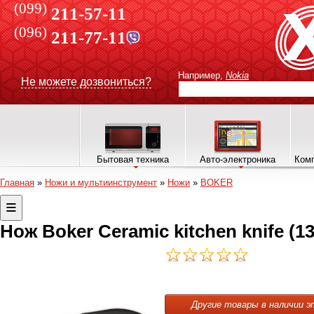
(099)
211-57-11
(096)
211-77-11
Например,
Nokia
Не можете дозвониться?
Бытовая техника
Авто-электроника
Комп
Главная
»
Ножи и мультиинструмент
»
Ножи
»
BOKER
Нож Boker Ceramic kitchen knife (1
Другие товары в наличии э