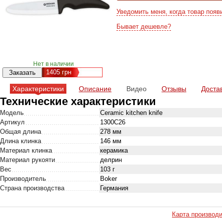
Уведомить меня, когда товар появ
Бывает дешевле?
Нет в наличии
1405
грн
Характеристики
Описание
Видео
Отзывы
Доста
Технические характеристики
Модель
Ceramic kitchen knife
Артикул
1300C26
Общая длина
278 мм
Длина клинка
146 мм
Материал клинка
керамика
Материал рукояти
делрин
Вес
103 г
Производитель
Boker
Страна производства
Германия
Карта производ