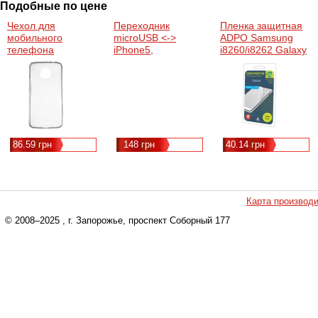
Подобные по цене
Чехол для
Переходник
Пленка защитная
мобильного
microUSB <->
ADPO Samsung
телефона
iPhone5,
i8260/i8262 Galaxy
ColorWay MOTO E4
Extradigital, White
Core
PLUS XT1771
(KBA1648)
(1283126449291)
(60822)
86.59 грн
148 грн
40.14 грн
Карта производ
© 2008–2025
, г. Запорожье, проспект Соборный 177