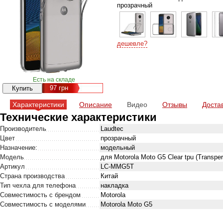
прозрачный
дешевле?
Есть на складе
97
грн
Характеристики
Описание
Видео
Отзывы
Доста
Технические характеристики
Производитель
Laudtec
Цвет
прозрачный
Назначение:
модельный
Модель
для Motorola Moto G5 Clear tpu (Transper
Артикул
LC-MMG5T
Страна производства
Китай
Тип чехла для телефона
накладка
Совместимость с брендом
Motorola
Совместимость с моделями
Motorola Moto G5