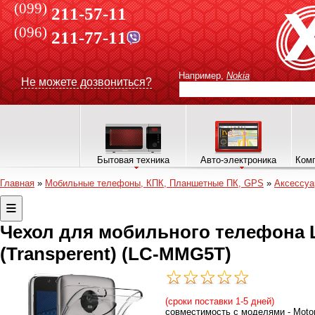
(099)
211-57-11
(096)
211-77-11
Например,
Nokia
Не можете дозвониться?
Бытовая техника
Авто-электроника
Комп
Главная
»
Мобильные телефоны, КПК, Планшетные ПК, GPS
»
Аксессу
Чехол для мобильного телефона La
(Transperent) (LC-MMG5T)
(сроки поставки 1-5 дней)
совместимость с моделями - Motor