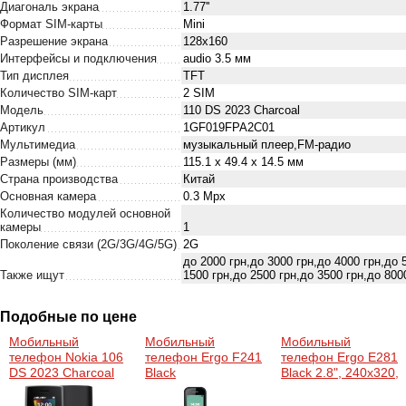
Диагональ экрана
1.77''
Формат SIM-карты
Mini
Разрешение экрана
128x160
Интерфейсы и подключения
audio 3.5 мм
Тип дисплея
TFT
Количество SIM-карт
2 SIM
Модель
110 DS 2023 Charcoal
Артикул
1GF019FPA2C01
Мультимедиа
музыкальный плеер,FM-радио
Размеры (мм)
115.1 х 49.4 х 14.5 мм
Страна производства
Китай
Основная камера
0.3 Mpx
Количество модулей основной
камеры
1
Поколение связи (2G/3G/4G/5G)
2G
до 2000 грн,до 3000 грн,до 4000 грн,до 
Также ищут
1500 грн,до 2500 грн,до 3500 грн,до 80
Подобные по цене
Мобильный
Мобильный
Мобильный
телефон Nokia 106
телефон Ergo F241
телефон Ergo E281
DS 2023 Charcoal
Black
Black 2.8", 240x320,
(1GF019BPA2C01)
CPU - Spreadtrum
SC6531E, 32 Mb,