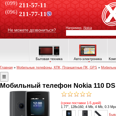
(099)
211-57-11
(096)
211-77-11
Например,
Nokia
Не можете дозвониться?
Бытовая техника
Авто-электроника
Комп
Главная
»
Мобильные телефоны, КПК, Планшетные ПК, GPS
»
Мобильн
Мобильный телефон Nokia 110 DS 
(сроки поставки 1-5 дней)
1.77", 128x160, 4 Mb, 4 Mb, 0.3 M
Быв