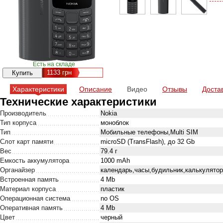
Есть на складе
1133
грн
Характеристики
Описание
Видео
Отзывы
Доста
Технические характеристики
Производитель
Nokia
Тип корпуса
моноблок
Тип
Мобильные телефоны,Multi SIM
Слот карт памяти
microSD (TransFlash), до 32 Gb
Вес
79.4 г
Емкость аккумулятора
1000 mAh
Органайзер
календарь,часы,будильник,калькулятор
Встроенная память
4 Mb
Материал корпуса
пластик
Операционная система
no OS
Оперативная память
4 Mb
Цвет
черный