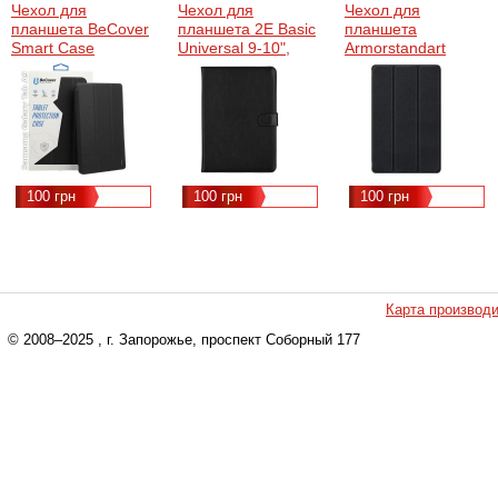
Чехол для
Чехол для
Чехол для
планшета BeCover
планшета 2E Basic
планшета
Smart Case
Universal 9-10",
Armorstandart
Samsung Tab A9
Black (2E-UNI-9-10-
Smart Case Lenovo
SM-X115 8.7" Black
OC-BK)
Tab P11 (2nd Gen)
(709902)
Black (ARM64129)
100 грн
100 грн
100 грн
Карта производ
© 2008–2025
, г. Запорожье, проспект Соборный 177