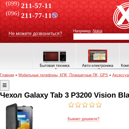
(099)
211-57-11
(096)
211-77-11
Например,
Nokia
Не можете дозвониться?
Бытовая техника
Авто-электроника
Комп
Главная
»
Мобильные телефоны, КПК, Планшетные ПК, GPS
»
Аксессуа
Чехол Galaxy Tab 3 P3200 Vision B
Бывает дешевле?