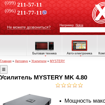
(099)
211-57-11
(096)
211-77-11
Например,
Nokia
Не можете дозвониться?
Бытовая техника
Авто-электроника
Комп
Главная
»
Автозвук
»
Усилители
»
MYSTERY
Усилитель MYSTERY MK 4.80
Мощность макс.