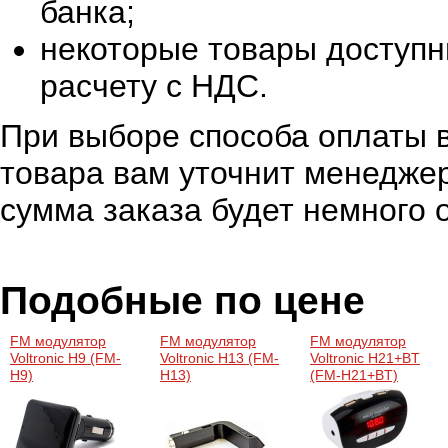
банка;
некоторые товары доступн
расчету с НДС.
При выборе способа оплаты в
товара вам уточнит менеджер
сумма заказа будет немного 
Подобные по цене
FM модулятор
FM модулятор
FM модулятор
Voltronic H9 (FM-
Voltronic H13 (FM-
Voltronic H21+BT
H9)
H13)
(FM-H21+BT)