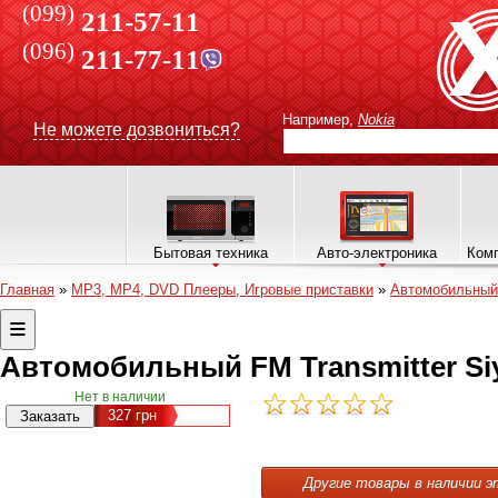
(099)
211-57-11
(096)
211-77-11
Например,
Nokia
Не можете дозвониться?
Бытовая техника
Авто-электроника
Комп
Главная
»
MP3, MP4, DVD Плееры, Игровые приставки
»
Автомобильный 
Автомобильный FM Transmitter Si
Нет в наличии
327
грн
Другие товары в наличии э