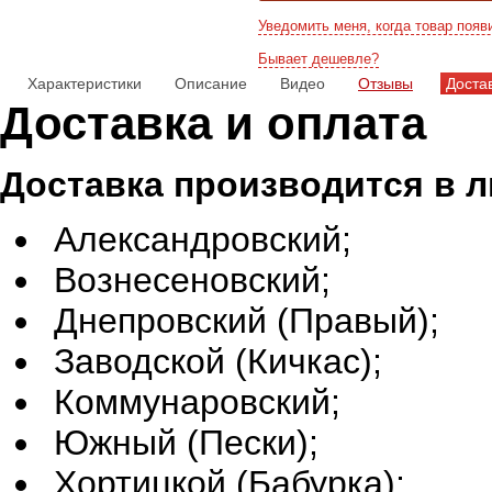
Уведомить меня, когда товар появ
Бывает дешевле?
Характеристики
Описание
Видео
Отзывы
Доста
Доставка и оплата
Доставка производится в 
Александровский;
Вознесеновский;
Днепровский (Правый);
Заводской (Кичкас);
Коммунаровский;
Южный (Пески);
Хортицкой (Бабурка);