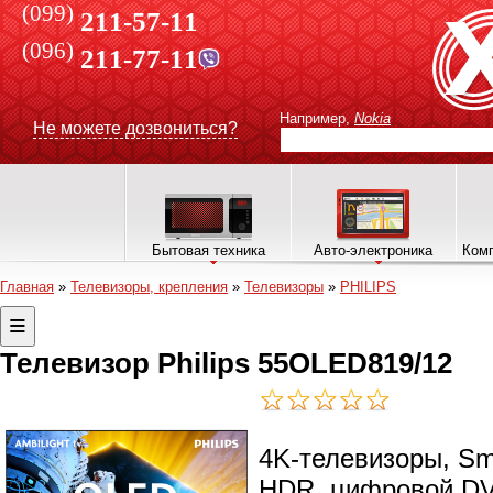
(099)
211-57-11
(096)
211-77-11
Например,
Nokia
Не можете дозвониться?
Бытовая техника
Авто-электроника
Комп
Главная
»
Телевизоры, крепления
»
Телевизоры
»
PHILIPS
Телевизор Philips 55OLED819/12
4K-телевизоры, Sma
HDR, цифровой DV