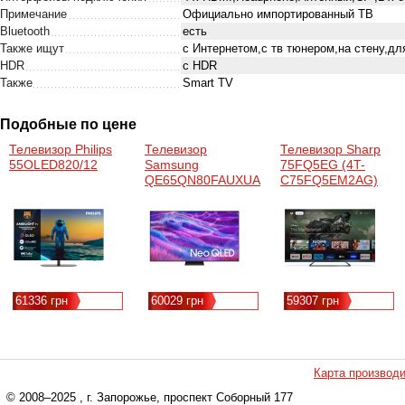
Примечание
Официально импортированный ТВ
Bluetooth
есть
Также ищут
с Интернетом,с тв тюнером,на стену,для
HDR
с HDR
Также
Smart TV
Подобные по цене
Телевизор Philips
Телевизор
Телевизор Sharp
55OLED820/12
Samsung
75FQ5EG (4T-
QE65QN80FAUXUA
C75FQ5EM2AG)
61336 грн
60029 грн
59307 грн
Карта производ
© 2008–2025
, г. Запорожье, проспект Соборный 177