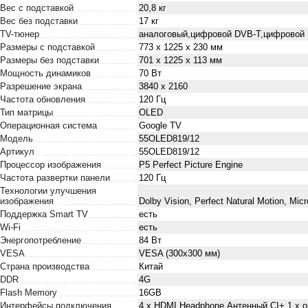
Вес с подставкой
20,8 кг
Вес без подставки
17 кг
TV-тюнер
аналоговый,цифровой DVB-T,цифровой
Размеры с подставкой
773 x 1225 x 230 мм
Размеры без подставки
701 x 1225 x 113 мм
Мощность динамиков
70 Вт
Разрешение экрана
3840 x 2160
Частота обновления
120 Гц
Тип матрицы
OLED
Операционная система
Google TV
Модель
55OLED819/12
Артикул
55OLED819/12
Процессор изображения
P5 Perfect Picture Engine
Частота развертки панели
120 Гц
Технологии улучшения
изображения
Dolby Vision, Perfect Natural Motion, M
Поддержка Smart TV
есть
Wi-Fi
есть
Энергопотребление
84 Вт
VESA
VESA (300x300 мм)
Страна производства
Китай
DDR
4G
Flash Memory
16GB
Интерфейсы подключения
4 x HDMI,Headphone,Антенный,CI+,1 x о