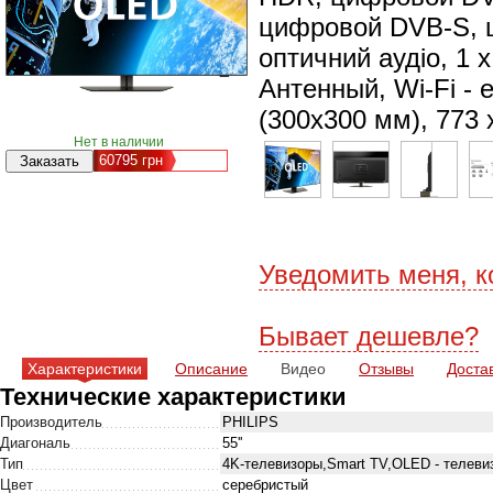
цифровой DVB-S, ц
оптичний аудіо, 1 
Антенный, Wi-Fi - 
(300x300 мм), 773 
Нет в наличии
60795
грн
Уведомить меня, к
Бывает дешевле?
Характеристики
Описание
Видео
Отзывы
Доста
Технические характеристики
Производитель
PHILIPS
Диагональ
55''
Тип
4K-телевизоры,Smart TV,OLED - телеви
Цвет
серебристый