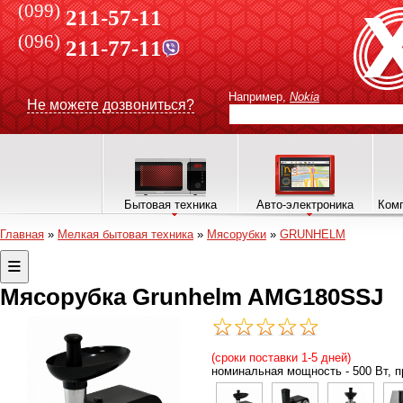
(099)
211-57-11
(096)
211-77-11
Например,
Nokia
Не можете дозвониться?
Бытовая техника
Авто-электроника
Комп
Главная
»
Мелкая бытовая техника
»
Мясорубки
»
GRUNHELM
Мясорубка Grunhelm AMG180SSJ
(сроки поставки 1-5 дней)
номинальная мощность - 500 Вт, про