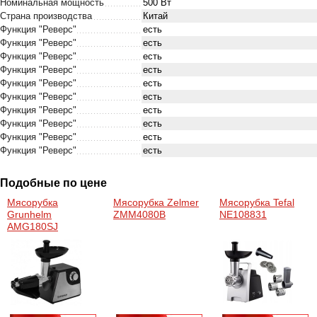
Номинальная мощность
500 Вт
Страна производства
Китай
Функция "Реверс"
есть
Функция "Реверс"
есть
Функция "Реверс"
есть
Функция "Реверс"
есть
Функция "Реверс"
есть
Функция "Реверс"
есть
Функция "Реверс"
есть
Функция "Реверс"
есть
Функция "Реверс"
есть
Функция "Реверс"
есть
Подобные по цене
Мясорубка
Мясорубка Zelmer
Мясорубка Tefal
Grunhelm
ZMM4080B
NE108831
AMG180SJ