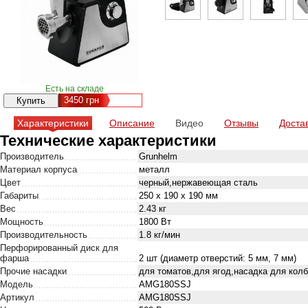
Есть на складе
3450
грн
Характеристики
Описание
Видео
Отзывы
Доста
Технические характеристики
Производитель
Grunhelm
Материал корпуса
металл
Цвет
черный,нержавеющая сталь
Габариты
250 х 190 х 190 мм
Вес
2.43 кг
Мощность
1800 Вт
Производительность
1.8 кг/мин
Перфорированный диск для
фарша
2 шт (диаметр отверстий: 5 мм, 7 мм)
Прочие насадки
для томатов,для ягод,насадка для кол
Модель
AMG180SSJ
Артикул
AMG180SSJ