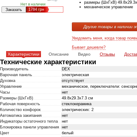
размеры (ШхГхВ) 49.8x29.3x
Нет в наличии
механическое управление
1784
грн
Другие товары в наличии э
Уведомить меня, когда товар появ
Бывает дешевле?
Характеристики
Описание
Видео
Отзывы
Доста
Технические характеристики
Производитель
DEX
Варочная панель
электрическая
Духовка
отсутствует
Управление
механическое, переключатели: сенсор
Часы
нет
Размеры (ШхГхВ)
49.8x29.3x7.3 см
Рабочая поверхность
стеклокерамика
Количество конфорок
электрических: 2
Автоматика закипания
нет
Индикаторы остаточного тепла
нет
Блокировка панели управления
нет
Цвет
белый