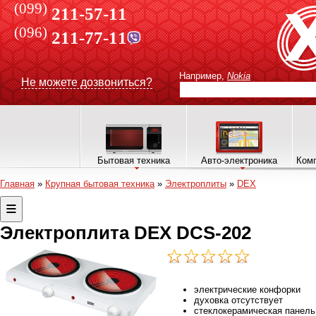
(099)
211-57-11
(096)
211-77-11
Например,
Nokia
Не можете дозвониться?
Бытовая техника
Авто-электроника
Комп
Главная
»
Крупная бытовая техника
»
Электроплиты
»
DEX
Электроплита DEX DCS-202
электрические конфорки
духовка отсутствует
стеклокерамическая панель