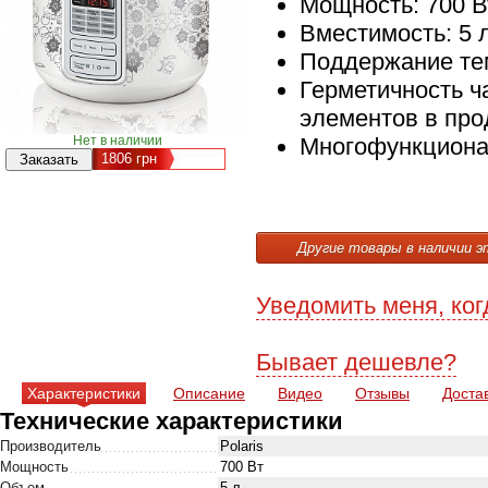
Мощность: 700 В
Вместимость: 5 
Поддержание те
Герметичность ч
элементов в про
Нет в наличии
Многофункциона
1806
грн
Другие товары в наличии э
Уведомить меня, ког
Бывает дешевле?
Характеристики
Описание
Видео
Отзывы
Доста
Технические характеристики
Производитель
Polaris
Мощность
700 Вт
Объем
5 л