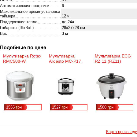
Автоматических программ
6
Максимальное время установки
таймера
12 ч
Поддержание тепла
до 24ч
Габариты (ШхВхГ)
28х27х28 см
Вес
3 кг
Подобные по цене
Мультиварка Rotex
Мультиварка
Мультиварка ECG
RMC508-W
Ardesto MC-P17
RZ 11 (RZ11)
1555 грн
1527 грн
1580 грн
Карта производ