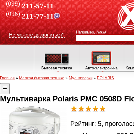
(099)
211-57-11
(096)
211-77-11
Например,
Nokia
Не можете дозвониться?
Бытовая техника
Авто-электроника
Комп
Главная
»
Мелкая бытовая техника
»
Мультиварки
»
POLARIS
Мультиварка Polaris PMC 0508D Flo
Рейтинг:
5
, проголо