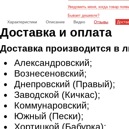
Уведомить меня, когда товар появ
Бывает дешевле?
Характеристики
Описание
Видео
Отзывы
Доста
Доставка и оплата
Доставка производится в 
Александровский;
Вознесеновский;
Днепровский (Правый);
Заводской (Кичкас);
Коммунаровский;
Южный (Пески);
Хортицкой (Бабурка);