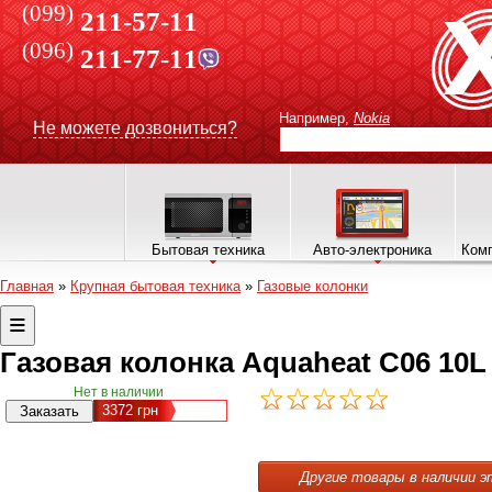
(099)
211-57-11
(096)
211-77-11
Например,
Nokia
Не можете дозвониться?
Бытовая техника
Авто-электроника
Комп
Главная
»
Крупная бытовая техника
»
Газовые колонки
Газовая колонка Aquaheat C06 10L
Нет в наличии
3372
грн
Другие товары в наличии э