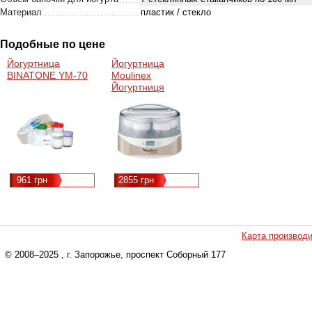
Материал
пластик / стекло
Подобные по цене
Йогуртница
Йогуртница
BINATONE YM-70
Moulinex
Йогуртниця
Moulinex Yogurteo
YG231E32
(YG231E32)
961 грн
2855 грн
Карта производ
© 2008–2025
, г. Запорожье, проспект Соборный 177