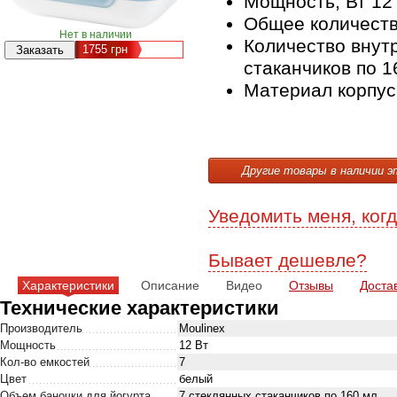
Мощность, Вт
12
Общее количеств
Нет в наличии
Количество внут
1755
грн
стаканчиков по 1
Материал
корпус
Другие товары в наличии э
Уведомить меня, когд
Бывает дешевле?
Характеристики
Описание
Видео
Отзывы
Доста
Технические характеристики
Производитель
Moulinex
Мощность
12 Вт
Кол-во емкостей
7
Цвет
белый
Объем баночки для йогурта
7 стеклянных стаканчиков по 160 мл