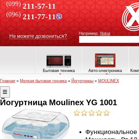
(099)
211-57-11
(096)
211-77-11
Например,
Nokia
Не можете дозвониться?
Бытовая техника
Авто-электроника
Комп
Главная
»
Мелкая бытовая техника
»
Йогуртницы
»
MOULINEX
Йогуртница Moulinex YG 1001
Функциональное