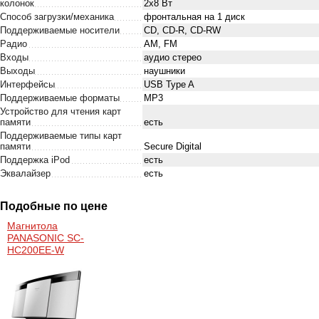
колонок
2x8 Вт
Cпособ загрузки/механика
фронтальная на 1 диск
Поддерживаемые носители
CD, CD-R, CD-RW
Радио
AM, FM
Входы
аудио стерео
Выходы
наушники
Интерфейсы
USB Type A
Поддерживаемые форматы
MP3
Устройство для чтения карт
памяти
есть
Поддерживаемые типы карт
памяти
Secure Digital
Поддержка iPod
есть
Эквалайзер
есть
Подобные по цене
Магнитола
PANASONIC SC-
HC200EE-W