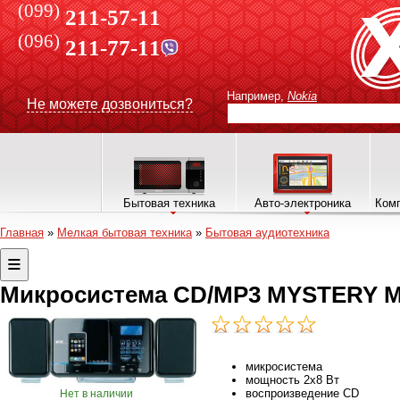
(099)
211-57-11
(096)
211-77-11
Например,
Nokia
Не можете дозвониться?
Бытовая техника
Авто-электроника
Комп
Главная
»
Мелкая бытовая техника
»
Бытовая аудиотехника
Микросистема CD/MP3 MYSTERY MM
микросистема
мощность 2x8 Вт
воспроизведение CD
Нет в наличии