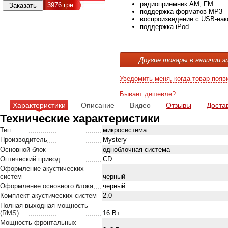
радиоприемник AM, FM
3976
грн
поддержка форматов MP3
воспроизведение с USB-нак
поддержка iPod
Другие товары в наличии э
Уведомить меня, когда товар появ
Бывает дешевле?
Характеристики
Описание
Видео
Отзывы
Доста
Технические характеристики
Тип
микросистема
Производитель
Mystery
Основной блок
одноблочная система
Оптический привод
CD
Оформление акустических
систем
черный
Оформление основного блока
черный
Комплект акустических систем
2.0
Полная выходная мощность
(RMS)
16 Вт
Мощность фронтальных